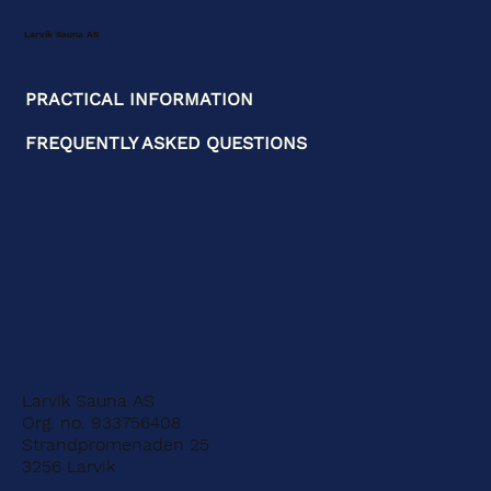
Larvik Sauna AS
PRACTICAL INFORMATION
FREQUENTLY ASKED QUESTIONS
Larvik Sauna AS
Org. no. 933756408
Strandpromenaden 25
3256 Larvik