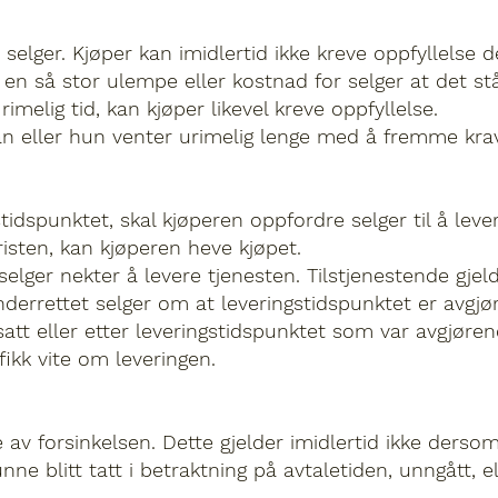
 selger. Kjøper kan imidlertid ikke kreve oppfyllelse
en så stor ulempe eller kostnad for selger at det står
imelig tid, kan kjøper likevel kreve oppfyllelse.
han eller hun venter urimelig lenge med å fremme kra
dspunktet, skal kjøperen oppfordre selger til å levere 
risten, kan kjøperen heve kjøpet.
elger nekter å levere tjenesten. Tilstjenestende gjeld
derrettet selger om at leveringstidspunktet er avgjø
r satt eller etter leveringstidspunktet som var avgjør
fikk vite om leveringen.
 av forsinkelsen. Dette gjelder imidlertid ikke derso
ne blitt tatt i betraktning på avtaletiden, unngått, e