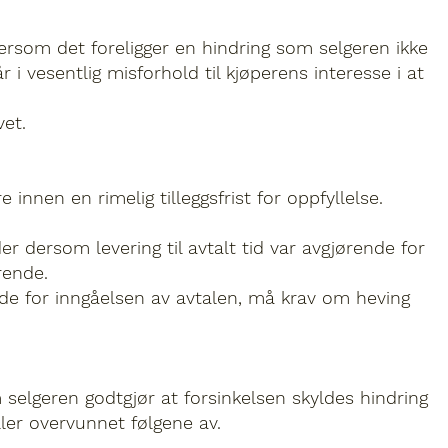
 dersom det foreligger en hindring som selgeren ikke
 i vesentlig misforhold til kjøperens interesse i at
vet.
innen en rimelig tilleggsfrist for oppfyllelse.
er dersom levering til avtalt tid var avgjørende for
rende.
ende for inngåelsen av avtalen, må krav om heving
m selgeren godtgjør at forsinkelsen skyldes hindring
ller overvunnet følgene av.