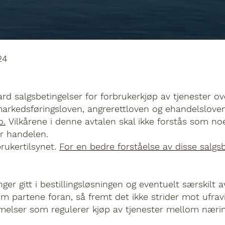
24
d salgsbetingelser for forbrukerkjøp av tjenester ove
arkedsføringsloven, angrerettloven og ehandelsloven,
o.
Vilkårene i denne avtalen skal ikke forstås som n
or handelen.
rukertilsynet.
For en bedre forståelse av disse salgsb
ger gitt i bestillingsløsningen og eventuelt særskilt 
 partene foran, så fremt det ikke strider mot ufravik
stemmelser som regulerer kjøp av tjenester mellom næri