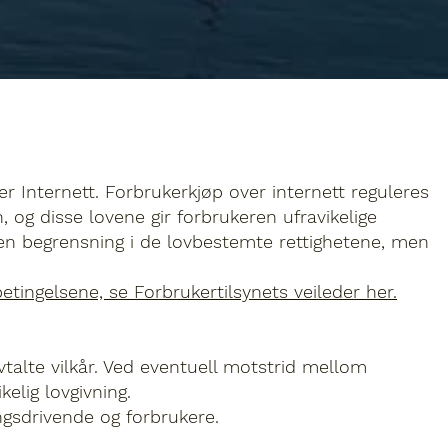
r Internett. Forbrukerkjøp over internett reguleres
 og disse lovene gir forbrukeren ufravikelige
oen begrensning i de lovbestemte rettighetene, men
etingelsene, se Forbrukertilsynets veileder her.
avtalte vilkår. Ved eventuell motstrid mellom
elig lovgivning.
ngsdrivende og forbrukere.