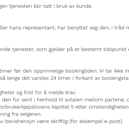
n tjenesten blir tatt i bruk av kunde.
eller hans representant, har benyttet seg den, i tråd
ående tjenester, som gjelder på et bestemt tidspunkt e
timer før den opprinnelige bookingtiden. Vi tar ikke i
 så lenge det varsles 24 timer i forkant av bookingstar
gheter og frist for å melde krav
r den for sent i henhold til avtalen mellom partene, o
i forbrukerkjøpslovens kapittel 5 etter omstendighet
ning fra selgeren.
 bevishensyn være skriftlig (for eksempel e-post).