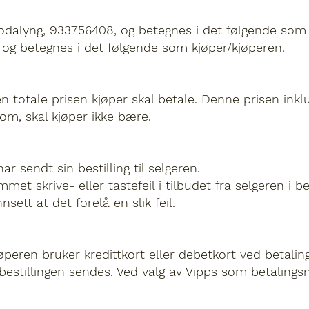
Tjodalyng, 933756408, og betegnes i det følgende som 
, og betegnes i det følgende som kjøper/kjøperen.
 totale prisen kjøper skal betale. Denne prisen inklud
om, skal kjøper ikke bære.
r sendt sin bestilling til selgeren.
et skrive- eller tastefeil i tilbudet fra selgeren i be
sett at det forelå en slik feil.
kjøperen bruker kredittkort eller debetkort ved betal
bestillingen sendes. Ved valg av Vipps som betalings